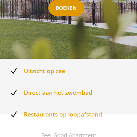
BOEKEN
N
Uitzicht op zee
N
Direct aan het zwembad
N
Restaurants op loopafstand
Feel Good Apartment