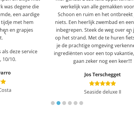
ie
werkelijk van alle gemakken voorzien.
e
ge
Schoon en ruim en het ontbreekt je aan
niets. Een heerlijk zwembad en een jacuzzi
inbegrepen. Steek de weg over en je staat
b
op het strand. Met de te huren fietsen kun
je de prachtige omgeving verkennen. Alle
e
ingrediënten voor een top vakantie, dus we
gaan zeker nog een keer!!!
Jos Terschegget
Seaside deluxe II