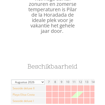
zonuren en zomerse
temperaturen is Pilar
de la Horadada de
ideale plek voor je
vakantie het gehele
jaar door.
Beschikbaarheid
1
2
3
4
5
6
7
8
9
10
11
12
13
14
15
Seaside deluxe II
Playa Elisa Costa
Seaside deluxe I