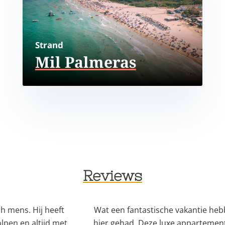
Strand
Mil Palmeras
Reviews
ft
Wat een fantastische vakantie hebben we
et
hier gehad. Deze luxe appartementen zijn
w